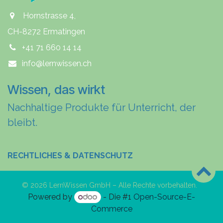
Hornstrasse 4,
CH-8272 Ermatingen
+41 71 660 14 14
info@lernwissen.ch
Wissen, das wirkt
Nachhaltige Produkte für Unterricht, der
bleibt.
RECHTLICHES & DATENSCHUTZ
© 2026 LernWissen GmbH – Alle Rechte vorbehalten.
Powered by
- Die #1
Open-Source-E-
Commerce