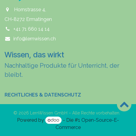
Hornstrasse 4,
CH-8272 Ermatingen
+41 71 660 14 14
info@lernwissen.ch
Wissen, das wirkt
Nachhaltige Produkte für Unterricht, der
bleibt.
RECHTLICHES & DATENSCHUTZ
© 2026 LernWissen GmbH – Alle Rechte vorbehalten.
Powered by
- Die #1
Open-Source-E-
Commerce