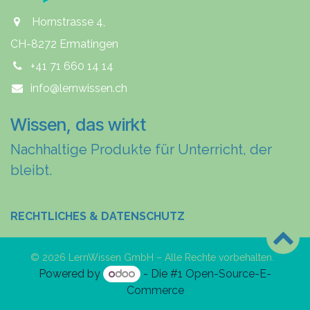
Hornstrasse 4,
CH-8272 Ermatingen
+41 71 660 14 14
info@lernwissen.ch
Wissen, das wirkt
Nachhaltige Produkte für Unterricht, der
bleibt.
RECHTLICHES & DATENSCHUTZ
© 2026 LernWissen GmbH – Alle Rechte vorbehalten.
Powered by
- Die #1
Open-Source-E-
Commerce