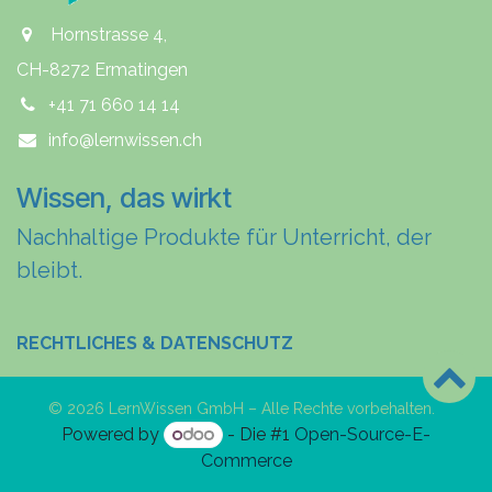
Hornstrasse 4,
CH-8272 Ermatingen
+41 71 660 14 14
info@lernwissen.ch
Wissen, das wirkt
Nachhaltige Produkte für Unterricht, der
bleibt.
RECHTLICHES & DATENSCHUTZ
© 2026 LernWissen GmbH – Alle Rechte vorbehalten.
Powered by
- Die #1
Open-Source-E-
Commerce