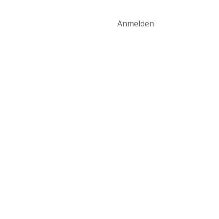
art
Produktwelt
Kontakt
Anmelden