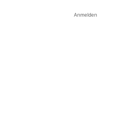
art
Produktwelt
Kontakt
Anmelden