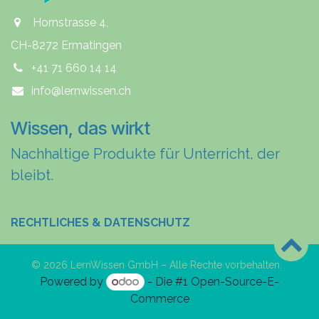
Hornstrasse 4,
CH-8272 Ermatingen
+41 71 660 14 14
info@lernwissen.ch
Wissen, das wirkt
Nachhaltige Produkte für Unterricht, der
bleibt.
RECHTLICHES & DATENSCHUTZ
© 2026 LernWissen GmbH – Alle Rechte vorbehalten.
Powered by
- Die #1
Open-Source-E-
Commerce