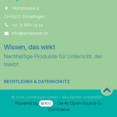
Hornstrasse 4,
CH-8272 Ermatingen
+41 71 660 14 14
info@lernwissen.ch
Wissen, das wirkt
Nachhaltige Produkte für Unterricht, der
bleibt.
RECHTLICHES & DATENSCHUTZ
© 2026 LernWissen GmbH – Alle Rechte vorbehalten.
Powered by
- Die #1
Open-Source-E-
Commerce