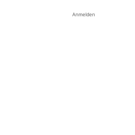
art
Produktwelt
Kontakt
Anmelden