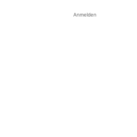
art
Produktwelt
Kontakt
Anmelden