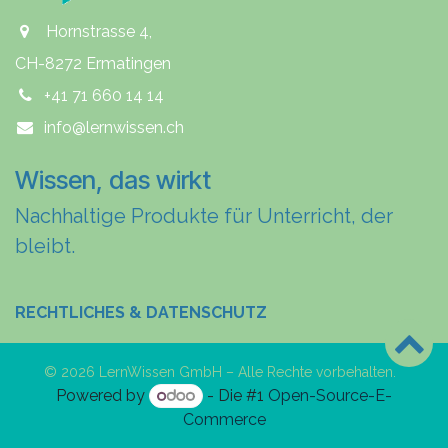
Hornstrasse 4,
CH-8272 Ermatingen
+41 71 660 14 14
info@lernwissen.ch
Wissen, das wirkt
Nachhaltige Produkte für Unterricht, der
bleibt.
RECHTLICHES & DATENSCHUTZ
© 2026 LernWissen GmbH – Alle Rechte vorbehalten.
Powered by
- Die #1
Open-Source-E-
Commerce