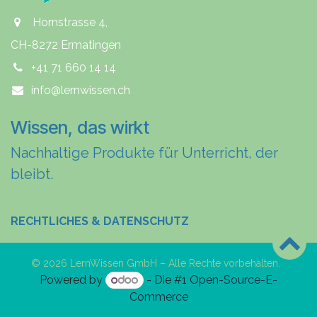
Hornstrasse 4,
CH-8272 Ermatingen
+41 71 660 14 14
info@lernwissen.ch
Wissen, das wirkt
Nachhaltige Produkte für Unterricht, der
bleibt.
RECHTLICHES & DATENSCHUTZ
© 2026 LernWissen GmbH – Alle Rechte vorbehalten.
Powered by
- Die #1
Open-Source-E-
Commerce