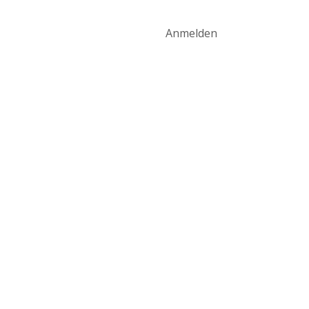
art
Produktwelt
Kontakt
Anmelden