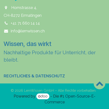
Hornstrasse 4,
CH-8272 Ermatingen
+41 71 660 14 14
info@lernwissen.ch
Wissen, das wirkt
Nachhaltige Produkte für Unterricht, der
bleibt.
RECHTLICHES & DATENSCHUTZ
© 2026 LernWissen GmbH – Alle Rechte vorbehalten.
Powered by
- Die #1
Open-Source-E-
Commerce