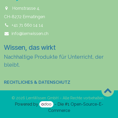
Hornstrasse 4,
CH-8272 Ermatingen
+41 71 660 14 14
info@lernwissen.ch
Wissen, das wirkt
Nachhaltige Produkte für Unterricht, der
bleibt.
RECHTLICHES & DATENSCHUTZ
© 2026 LernWissen GmbH – Alle Rechte vorbehalten.
Powered by
- Die #1
Open-Source-E-
Commerce