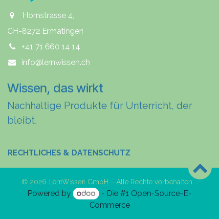
Hornstrasse 4,
CH-8272 Ermatingen
+41 71 660 14 14
info@lernwissen.ch
Wissen, das wirkt
Nachhaltige Produkte für Unterricht, der
bleibt.
RECHTLICHES & DATENSCHUTZ
© 2026 LernWissen GmbH – Alle Rechte vorbehalten.
Powered by
- Die #1
Open-Source-E-
Commerce