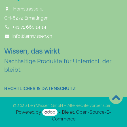
Hornstrasse 4,
CH-8272 Ermatingen
+41 71 660 14 14
info@lernwissen.ch
Wissen, das wirkt
Nachhaltige Produkte für Unterricht, der
bleibt.
RECHTLICHES & DATENSCHUTZ
© 2026 LernWissen GmbH – Alle Rechte vorbehalten.
Powered by
- Die #1
Open-Source-E-
Commerce