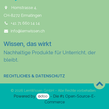
Hornstrasse 4,
CH-8272 Ermatingen
+41 71 660 14 14
info@lernwissen.ch
Wissen, das wirkt
Nachhaltige Produkte für Unterricht, der
bleibt.
RECHTLICHES & DATENSCHUTZ
© 2026 LernWissen GmbH – Alle Rechte vorbehalten.
Powered by
- Die #1
Open-Source-E-
Commerce