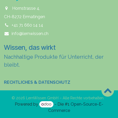
Hornstrasse 4,
CH-8272 Ermatingen
+41 71 660 14 14
info@lernwissen.ch
Wissen, das wirkt
Nachhaltige Produkte für Unterricht, der
bleibt.
RECHTLICHES & DATENSCHUTZ
© 2026 LernWissen GmbH – Alle Rechte vorbehalten.
Powered by
- Die #1
Open-Source-E-
Commerce