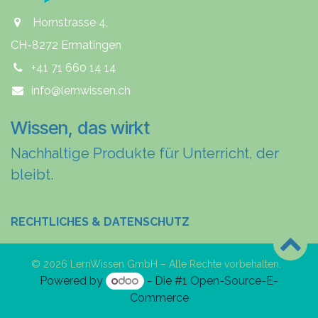
Hornstrasse 4,
CH-8272 Ermatingen
+41 71 660 14 14
info@lernwissen.ch
Wissen, das wirkt
Nachhaltige Produkte für Unterricht, der
bleibt.
RECHTLICHES & DATENSCHUTZ
© 2026 LernWissen GmbH – Alle Rechte vorbehalten.
Powered by
- Die #1
Open-Source-E-
Commerce