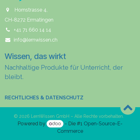
Hornstrasse 4,
CH-8272 Ermatingen
+41 71 660 14 14
info@lernwissen.ch
Wissen, das wirkt
Nachhaltige Produkte für Unterricht, der
bleibt.
RECHTLICHES & DATENSCHUTZ
© 2026 LernWissen GmbH – Alle Rechte vorbehalten.
Powered by
- Die #1
Open-Source-E-
Commerce