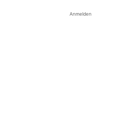
art
Produktwelt
Kontakt
Anmelden