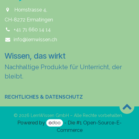
Hornstrasse 4,
CH-8272 Ermatingen
+41 71 660 14 14
info@lernwissen.ch
Wissen, das wirkt
Nachhaltige Produkte für Unterricht, der
bleibt.
RECHTLICHES & DATENSCHUTZ
© 2026 LernWissen GmbH – Alle Rechte vorbehalten.
Powered by
- Die #1
Open-Source-E-
Commerce