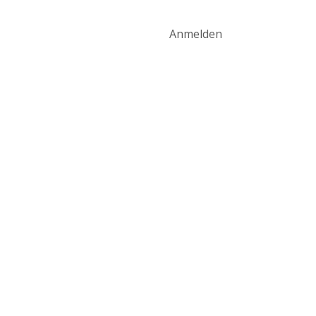
art
Produktwelt
Kontakt
Anmelden