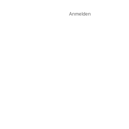
art
Produktwelt
Kontakt
Anmelden