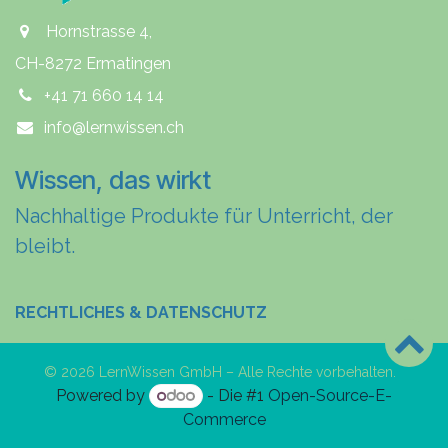
Hornstrasse 4,
CH-8272 Ermatingen
+41 71 660 14 14
info@lernwissen.ch
Wissen, das wirkt
Nachhaltige Produkte für Unterricht, der
bleibt.
RECHTLICHES & DATENSCHUTZ
© 2026 LernWissen GmbH – Alle Rechte vorbehalten.
Powered by
- Die #1
Open-Source-E-
Commerce