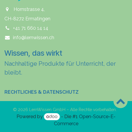
Hornstrasse 4,
CH-8272 Ermatingen
+41 71 660 14 14
info@lernwissen.ch
Wissen, das wirkt
Nachhaltige Produkte für Unterricht, der
bleibt.
RECHTLICHES & DATENSCHUTZ
© 2026 LernWissen GmbH – Alle Rechte vorbehalten.
Powered by
- Die #1
Open-Source-E-
Commerce