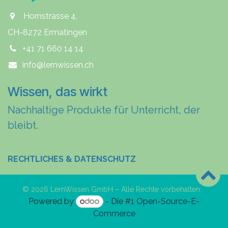
Hornstrasse 4,
CH-8272 Ermatingen
+41 71 660 14 14
info@lernwissen.ch
Wissen, das wirkt
Nachhaltige Produkte für Unterricht, der
bleibt.
RECHTLICHES & DATENSCHUTZ
© 2026 LernWissen GmbH – Alle Rechte vorbehalten.
Powered by
- Die #1
Open-Source-E-
Commerce