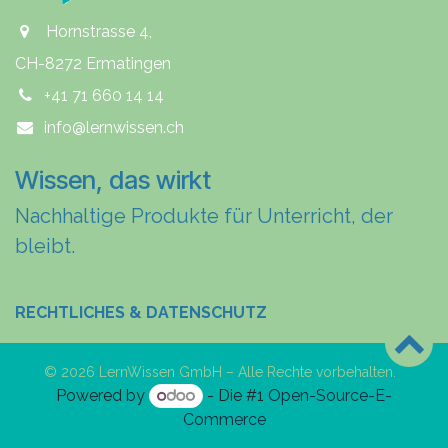
Hornstrasse 4,
CH-8272 Ermatingen
+41 71 660 14 14
info@lernwissen.ch
Wissen, das wirkt
Nachhaltige Produkte für Unterricht, der
bleibt.
RECHTLICHES & DATENSCHUTZ
© 2026 LernWissen GmbH – Alle Rechte vorbehalten.
Powered by
- Die #1
Open-Source-E-
Commerce