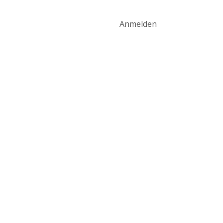
art
Produktwelt
Kontakt
Anmelden