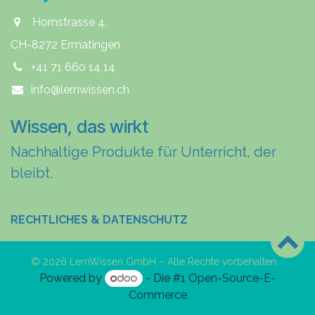
Hornstrasse 4,
CH-8272 Ermatingen
+41 71 660 14 14
info@lernwissen.ch
Wissen, das wirkt
Nachhaltige Produkte für Unterricht, der
bleibt.
RECHTLICHES & DATENSCHUTZ
© 2026 LernWissen GmbH – Alle Rechte vorbehalten.
Powered by
- Die #1
Open-Source-E-
Commerce