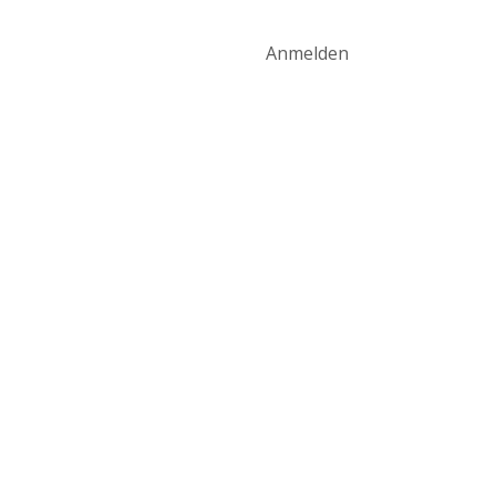
art
Produktwelt
Kontakt
Anmelden