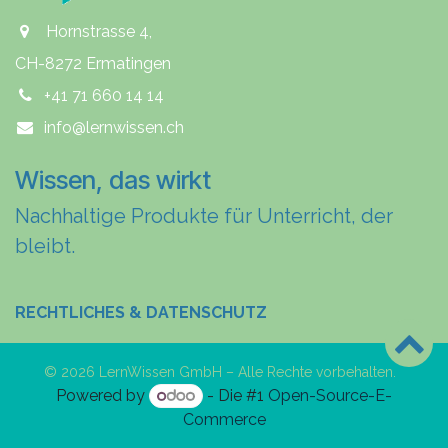
Hornstrasse 4,
CH-8272 Ermatingen
+41 71 660 14 14
info@lernwissen.ch
Wissen, das wirkt
Nachhaltige Produkte für Unterricht, der
bleibt.
RECHTLICHES & DATENSCHUTZ
© 2026 LernWissen GmbH – Alle Rechte vorbehalten.
Powered by
- Die #1
Open-Source-E-
Commerce