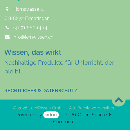
Hornstrasse 4,
CH-8272 Ermatingen
+41 71 660 14 14
info@lernwissen.ch
Wissen, das wirkt
Nachhaltige Produkte für Unterricht, der
bleibt.
RECHTLICHES & DATENSCHUTZ
© 2026 LernWissen GmbH – Alle Rechte vorbehalten.
Powered by
- Die #1
Open-Source-E-
Commerce