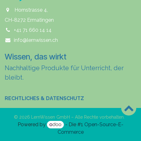
Hornstrasse 4,
CH-8272 Ermatingen
+41 71 660 14 14
info@lernwissen.ch
Wissen, das wirkt
Nachhaltige Produkte für Unterricht, der
bleibt.
RECHTLICHES & DATENSCHUTZ
© 2026 LernWissen GmbH – Alle Rechte vorbehalten.
Powered by
- Die #1
Open-Source-E-
Commerce