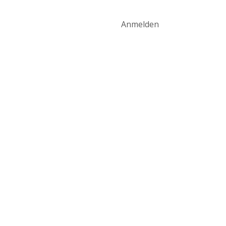
art
Produktwelt
Kontakt
Anmelden