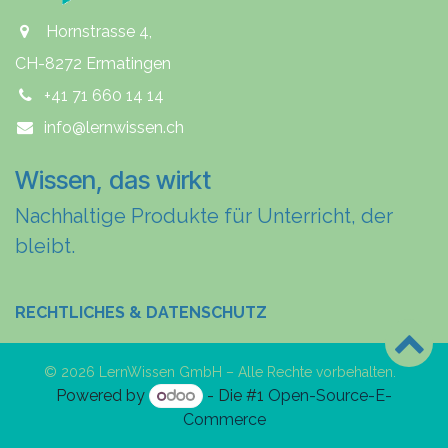
Hornstrasse 4,
CH-8272 Ermatingen
+41 71 660 14 14
info@lernwissen.ch
Wissen, das wirkt
Nachhaltige Produkte für Unterricht, der
bleibt.
RECHTLICHES & DATENSCHUTZ
© 2026 LernWissen GmbH – Alle Rechte vorbehalten.
Powered by
- Die #1
Open-Source-E-
Commerce