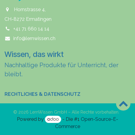
Hornstrasse 4,
CH-8272 Ermatingen
+41 71 660 14 14
info@lernwissen.ch
Wissen, das wirkt
Nachhaltige Produkte für Unterricht, der
bleibt.
RECHTLICHES & DATENSCHUTZ
© 2026 LernWissen GmbH – Alle Rechte vorbehalten.
Powered by
- Die #1
Open-Source-E-
Commerce