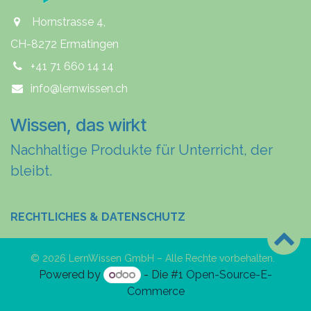
Hornstrasse 4,
CH-8272 Ermatingen
+41 71 660 14 14
info@lernwissen.ch
Wissen, das wirkt
Nachhaltige Produkte für Unterricht, der
bleibt.
RECHTLICHES & DATENSCHUTZ
© 2026 LernWissen GmbH – Alle Rechte vorbehalten.
Powered by
- Die #1
Open-Source-E-
Commerce