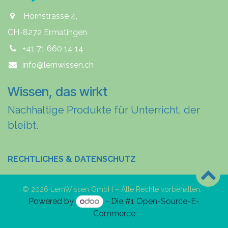
Hornstrasse 4,
CH-8272 Ermatingen
+41 71 660 14 14
info@lernwissen.ch
Wissen, das wirkt
Nachhaltige Produkte für Unterricht, der
bleibt.
RECHTLICHES & DATENSCHUTZ
© 2026 LernWissen GmbH – Alle Rechte vorbehalten.
Powered by
- Die #1
Open-Source-E-
Commerce